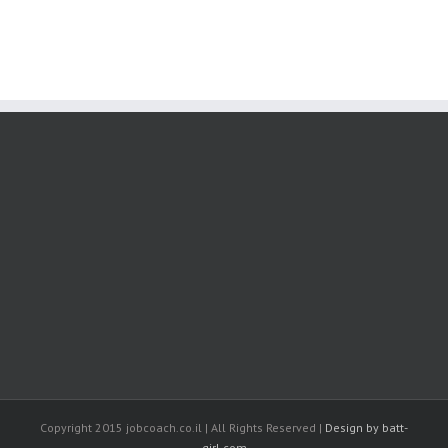
Copyright 2015 jobcoach.co.il | All Rights Reserved |
Design by batt-
girl.com